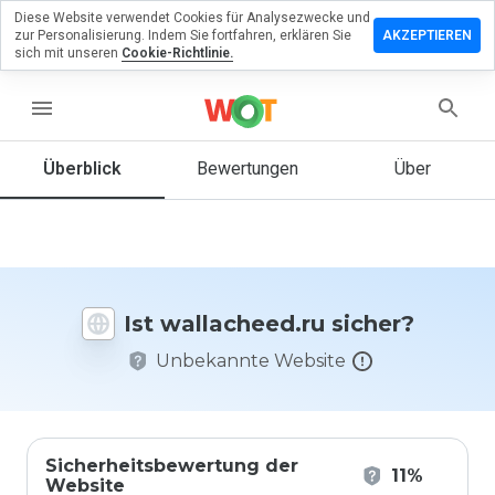
Diese Website verwendet Cookies für Analysezwecke und
terlassen
zur Personalisierung. Indem Sie fortfahren, erklären Sie
AKZEPTIEREN
 eine
sich mit unseren
Cookie-Richtlinie.
ertung
menu
lacheed.ru
Überblick
Bewertungen
Über
Wie
würden
Sie diese
Website
Ist wallacheed.ru sicher?
auf einer
Skala von
Unbekannte Website
1 bis 5
bewerten?
Sicherheitsbewertung der
11%
Website