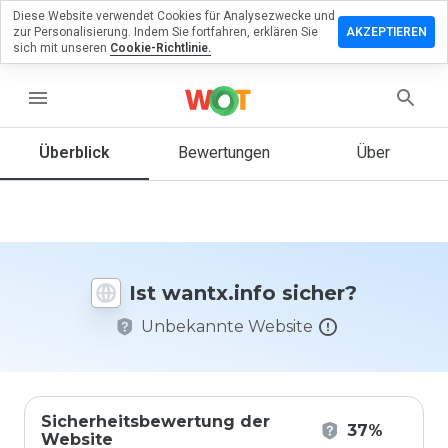
Diese Website verwendet Cookies für Analysezwecke und
terlassen
zur Personalisierung. Indem Sie fortfahren, erklären Sie
AKZEPTIEREN
 eine
sich mit unseren
Cookie-Richtlinie.
wertung
menu
tx.info
Überblick
Bewertungen
Über
Wie
würden
Sie diese
Website
Ist wantx.info sicher?
auf einer
Skala von
Unbekannte Website
1 bis 5
bewerten?
Sicherheitsbewertung der
37%
Website