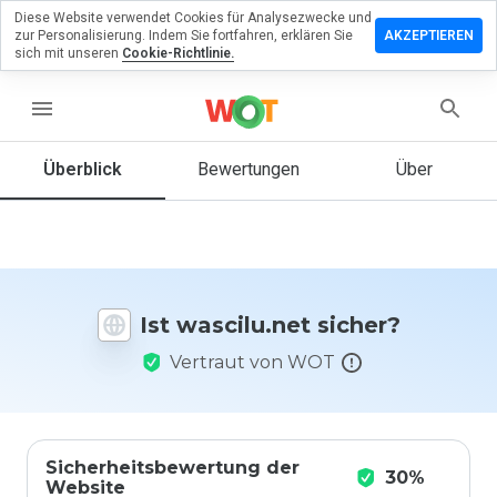
Diese Website verwendet Cookies für Analysezwecke und
terlassen
zur Personalisierung. Indem Sie fortfahren, erklären Sie
AKZEPTIEREN
 eine
sich mit unseren
Cookie-Richtlinie.
wertung
menu
cilu.net
Überblick
Bewertungen
Über
Wie
würden
Sie diese
Website
Ist wascilu.net sicher?
auf einer
Skala von
Vertraut von WOT
1 bis 5
bewerten?
Sicherheitsbewertung der
30%
Website