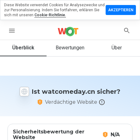
Diese Website verwendet Cookies für Analysezwecke und
erlassen
zur Personalisierung. Indem Sie fortfahren, erklären Sie
AKZEPTIEREN
eine
sich mit unseren
Cookie-Richtlinie.
rtung zu
comeday.cn
menu
Überblick
Bewertungen
Über
Wie
würden
Sie diese
Website
auf einer
Ist watcomeday.cn sicher?
Skala von
1 bis 5
Verdächtige Website
bewerten?
Sicherheitsbewertung der
N/A
Website