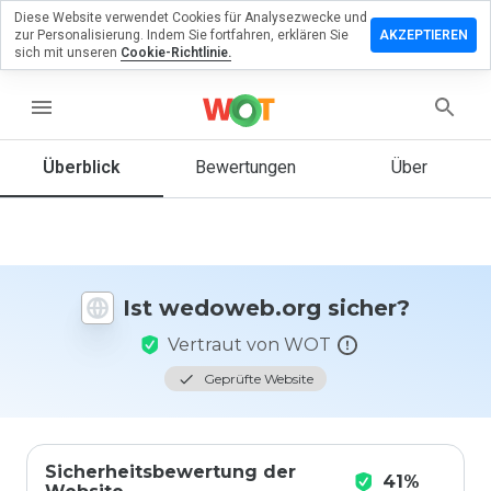
Diese Website verwendet Cookies für Analysezwecke und
terlassen
zur Personalisierung. Indem Sie fortfahren, erklären Sie
AKZEPTIEREN
 eine
sich mit unseren
Cookie-Richtlinie.
ertung
menu
oweb.org
Überblick
Bewertungen
Über
Wie
würden
Sie diese
Website
Ist wedoweb.org sicher?
auf einer
Skala von
Vertraut von WOT
1 bis 5
bewerten?
Geprüfte Website
Sicherheitsbewertung der
41%