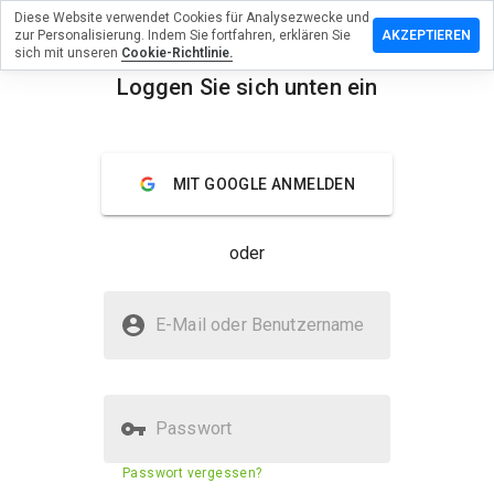
Diese Website verwendet Cookies für Analysezwecke und
erlassen
zur Personalisierung. Indem Sie fortfahren, erklären Sie
AKZEPTIEREN
eine
sich mit unseren
Cookie-Richtlinie.
rtung zu
Loggen Sie sich unten ein
toppaje.cn
menu
Überblick
Bewertungen
Über
MIT GOOGLE ANMELDEN
Wie
würden
oder
Sie diese
Website
auf einer
Ist wepetoppaje.cn sicher?
Skala von
E-Mail oder Benutzername
1 bis 5
Verdächtige Website
bewerten?
Passwort
Sicherheitsbewertung der
23%
Passwort vergessen?
Website