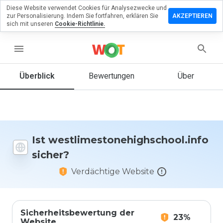
Diese Website verwendet Cookies für Analysezwecke und
n Sie eine
zur Personalisierung. Indem Sie fortfahren, erklären Sie
AKZEPTIEREN
zu
sich mit unseren
Cookie-Richtlinie.
nehighschool.info
menu
Überblick
Bewertungen
Über
Wie
würden
Sie diese
Website
auf einer
Skala von
Ist westlimestonehighschool.info
1 bis 5
sicher?
bewerten?
Verdächtige Website
Sicherheitsbewertung der
23%
Website