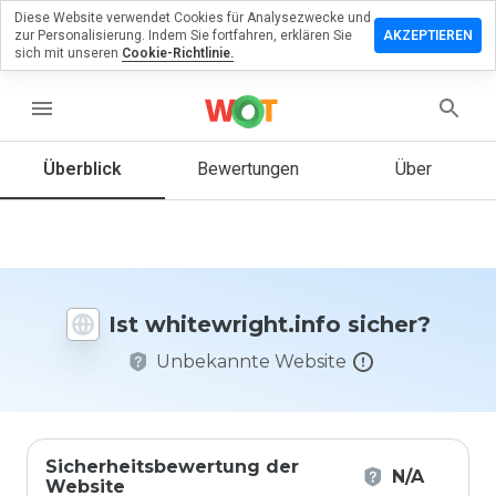
Diese Website verwendet Cookies für Analysezwecke und
erlassen
zur Personalisierung. Indem Sie fortfahren, erklären Sie
AKZEPTIEREN
eine
sich mit unseren
Cookie-Richtlinie.
rtung zu
ewright.info
menu
Überblick
Bewertungen
Über
Wie
würden
Sie diese
Website
auf einer
Ist whitewright.info sicher?
Skala von
1 bis 5
Unbekannte Website
bewerten?
Sicherheitsbewertung der
N/A
Website