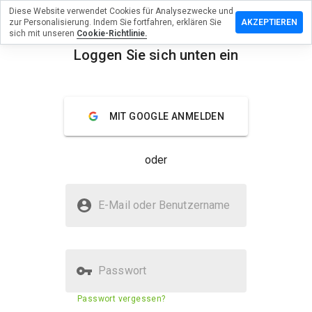
Diese Website verwendet Cookies für Analysezwecke und
lassen Sie
zur Personalisierung. Indem Sie fortfahren, erklären Sie
AKZEPTIEREN
ewertung zu
sich mit unseren
Cookie-Richtlinie.
ngame.co.uk
Loggen Sie sich unten ein
menu
Überblick
Bewertungen
Über
MIT GOOGLE ANMELDEN
Wie
würden
Sie diese
oder
Website
auf einer
Skala von
Ist whymangame.co.uk sicher?
1 bis 5
E-Mail oder Benutzername
bewerten?
Vertraut von WOT
Passwort
Sicherheitsbewertung der
N/A
Passwort vergessen?
Website