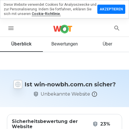
Diese Website verwendet Cookies für Analysezwecke und
terlassen
zur Personalisierung. Indem Sie fortfahren, erklären Sie
AKZEPTIEREN
 eine
sich mit unseren
Cookie-Richtlinie.
ertung zu
-
menu
bh.com.cn
Überblick
Bewertungen
Über
Wie
würden
Sie diese
Website
Ist win-nowbh.com.cn sicher?
auf einer
Skala von
Unbekannte Website
1 bis 5
bewerten?
Sicherheitsbewertung der
23%
Website