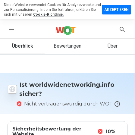
Diese Website verwendet Cookies für Analysezwecke und
sen Sie eine
zur Personalisierung. Indem Sie fortfahren, erklären Sie
AKZEPTIEREN
g zu
sich mit unseren
Cookie-Richtlinie.
networking.info
menu
Überblick
Bewertungen
Über
Wie
würden
Sie diese
Website
auf einer
Skala von
Ist worldwidenetworking.info
1 bis 5
sicher?
bewerten?
Nicht vertrauenswürdig durch WOT
Sicherheitsbewertung der
10%
Website