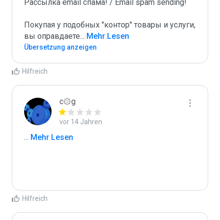
Рассылка email спама! / Email spam sending! 

Покупая у подобных "контор" товары и услуги, 
вы оправдаете
...
 Mehr Lesen
Übersetzung anzeigen
Hilfreich
c۞g
vor 14 Jahren
...
 Mehr Lesen
Hilfreich