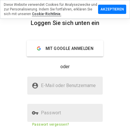
Diese Website verwendet Cookies für Analysezwecke und
lassen Sie
zur Personalisierung. Indem Sie fortfahren, erklären Sie
AKZEPTIEREN
ewertung zu
sich mit unseren
Cookie-Richtlinie.
voicewere.cn
Loggen Sie sich unten ein
menu
Überblick
Bewertungen
Über
MIT GOOGLE ANMELDEN
Wie
würden
Sie diese
oder
Website
auf einer
Skala von
Ist wouldvoicewere.cn sicher?
1 bis 5
E-Mail oder Benutzername
bewerten?
Unbekannte Website
Passwort
Sicherheitsbewertung der
23%
Passwort vergessen?
Website