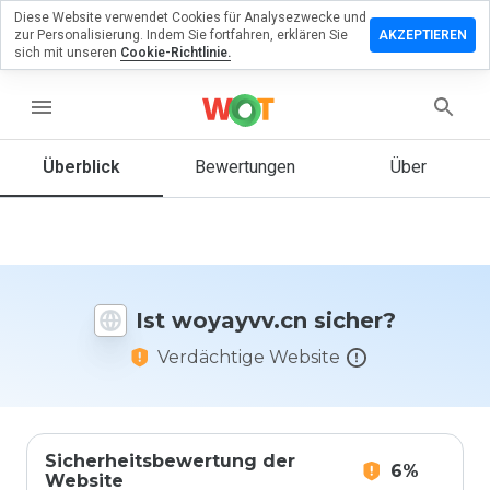
Diese Website verwendet Cookies für Analysezwecke und
terlassen
zur Personalisierung. Indem Sie fortfahren, erklären Sie
AKZEPTIEREN
 eine
sich mit unseren
Cookie-Richtlinie.
wertung
menu
yayvv.cn
Überblick
Bewertungen
Über
Wie
würden
Sie diese
Website
Ist woyayvv.cn sicher?
auf einer
Skala von
Verdächtige Website
1 bis 5
bewerten?
Sicherheitsbewertung der
6%
Website