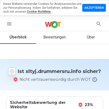
Diese Website verwendet Cookies für Analysezwecke und
assen Sie
zur Personalisierung. Indem Sie fortfahren, erklären Sie
AKZEPTIEREN
ewertung zu
sich mit unseren
Cookie-Richtlinie.
rummersru.info
menu
Überblick
Bewertungen
Über
Wie
würden
Sie diese
Website
auf einer
Skala von
Ist xltyj.drummersru.info sicher?
1 bis 5
bewerten?
Nicht vertrauenswürdig durch WOT
Sicherheitsbewertung der
23%
Website