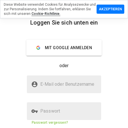
Diese Website verwendet Cookies für Analysezwecke und
assen Sie
zur Personalisierung. Indem Sie fortfahren, erklären Sie
AKZEPTIEREN
ewertung zu
sich mit unseren
Cookie-Richtlinie.
Loggen Sie sich unten ein
gjldtdh8r.xn-
menu
Überblick
Bewertungen
Über
MIT GOOGLE ANMELDEN
Wie
oder
würden
Sie diese
Website
Ist xn----7sbbvggjldtdh8r.xn--p1ai
auf einer
E-Mail oder Benutzername
sicher?
Skala von
1 bis 5
Nicht vertrauenswürdig durch WOT
bewerten?
Passwort
Sicherheitsbewertung der
Passwort vergessen?
N/A
Website