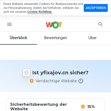
Diese Website verwendet Cookies für Analysezwecke und
terlassen
zur Personalisierung. Indem Sie fortfahren, erklären Sie
AKZEPTIEREN
 eine
sich mit unseren
Cookie-Richtlinie.
wertung
menu
xajov.cn
Überblick
Bewertungen
Über
Wie
würden
Sie diese
Website
Ist yfixajov.cn sicher?
auf einer
Skala von
Verdächtige Website
1 bis 5
bewerten?
Sicherheitsbewertung der
15%
Website