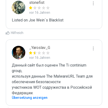
stonefist
vor 16 Jahren
Listed on Joe Wein´s Blacklist
Hilfreich
_Yaroslav_G
vor 16 Jahren
Данный сайт был оценен The Ti continium 
group,

используя данные The MalwareURL Team для 
обеспечения безопасности 

участников WOT содружества в Российской 
Федерации.
Übersetzung anzeigen