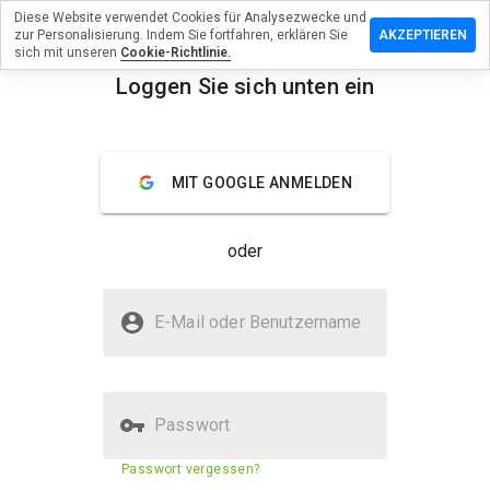
Diese Website verwendet Cookies für Analysezwecke und
terlassen
zur Personalisierung. Indem Sie fortfahren, erklären Sie
AKZEPTIEREN
 eine
sich mit unseren
Cookie-Richtlinie.
wertung
Loggen Sie sich unten ein
menu
awazeh.cn
Überblick
Bewertungen
Über
MIT GOOGLE ANMELDEN
Wie
oder
würden
Sie diese
Website
Ist yhawazeh.cn sicher?
auf einer
E-Mail oder Benutzername
Skala von
Unbekannte Website
1 bis 5
bewerten?
Passwort
Sicherheitsbewertung der
24%
Passwort vergessen?
Website