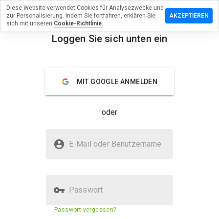
Diese Website verwendet Cookies für Analysezwecke und
terlassen
zur Personalisierung. Indem Sie fortfahren, erklären Sie
AKZEPTIEREN
 eine
sich mit unseren
Cookie-Richtlinie.
wertung
Loggen Sie sich unten ein
your-
menu
aprx.ru
Überblick
Bewertungen
Über
MIT GOOGLE ANMELDEN
Wie
oder
würden
Sie diese
Website
Ist your-cheaprx.ru sicher?
auf einer
E-Mail oder Benutzername
Skala von
Nicht vertrauenswürdig durch WOT
1 bis 5
bewerten?
Passwort
Sicherheitsbewertung der
29%
Passwort vergessen?
Website