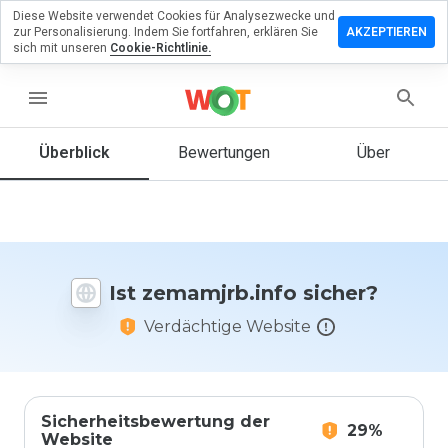
Diese Website verwendet Cookies für Analysezwecke und
terlassen
zur Personalisierung. Indem Sie fortfahren, erklären Sie
AKZEPTIEREN
eine
sich mit unseren
Cookie-Richtlinie.
ertung zu
amjrb.info
menu
Überblick
Bewertungen
Über
Wie
würden
Sie diese
Website
auf einer
Ist zemamjrb.info sicher?
Skala von
1 bis 5
Verdächtige Website
bewerten?
Sicherheitsbewertung der
29%
Website