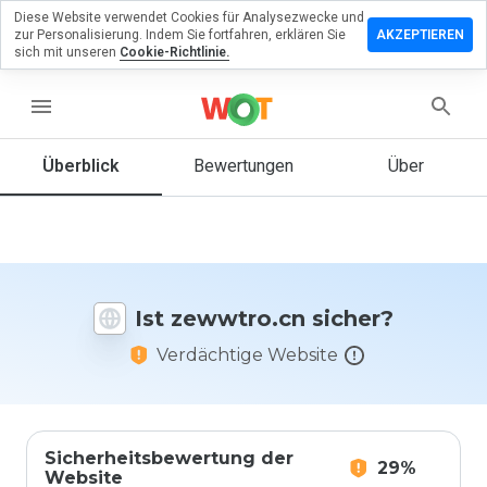
Diese Website verwendet Cookies für Analysezwecke und
terlassen
zur Personalisierung. Indem Sie fortfahren, erklären Sie
AKZEPTIEREN
 eine
sich mit unseren
Cookie-Richtlinie.
wertung
menu
wwtro.cn
Überblick
Bewertungen
Über
Wie
würden
Sie diese
Website
Ist zewwtro.cn sicher?
auf einer
Skala von
Verdächtige Website
1 bis 5
bewerten?
Sicherheitsbewertung der
29%
Website