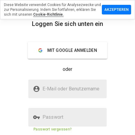
Diese Website verwendet Cookies für Analysezwecke und
terlassen
zur Personalisierung. Indem Sie fortfahren, erklären Sie
AKZEPTIEREN
 eine
sich mit unseren
Cookie-Richtlinie.
wertung
Loggen Sie sich unten ein
menu
tozip.ru
Überblick
Bewertungen
Über
MIT GOOGLE ANMELDEN
Wie
oder
würden
Sie diese
Website
Ist ziptozip.ru sicher?
auf einer
E-Mail oder Benutzername
Skala von
Unbekannte Website
1 bis 5
bewerten?
Passwort
Sicherheitsbewertung der
29%
Passwort vergessen?
Website