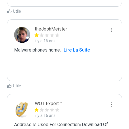
Utile
theJoshMeister
il y a 16 ans
Malware phones home
...
 Lire La Suite
Utile
WOT Expert.™
il y a 16 ans
Address Is Used For Connection/Download Of 