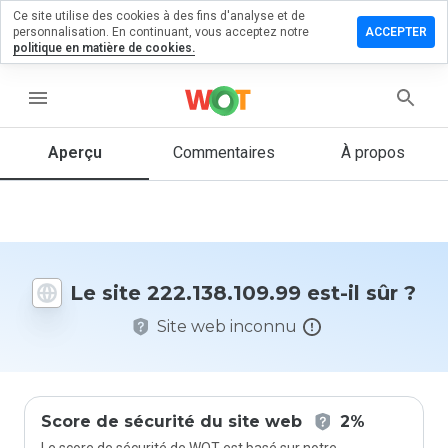
Ce site utilise des cookies à des fins d'analyse et de
ser un
personnalisation. En continuant, vous acceptez notre
ACCEPTER
mentaire
politique en matière de cookies.
138.109.99
menu
Aperçu
Commentaires
À propos
Quelle
note entre
1 et 5
donneriez-
vous à ce
Le site 222.138.109.99 est-il sûr ?
site ?
Site web inconnu
Score de sécurité du site web
2%