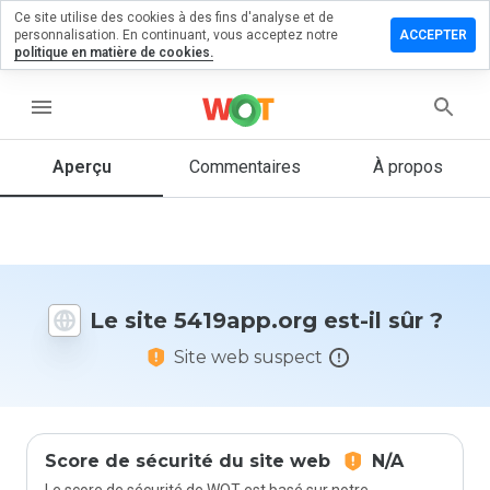
Ce site utilise des cookies à des fins d'analyse et de
sser un
personnalisation. En continuant, vous acceptez notre
ACCEPTER
mmentaire
politique en matière de cookies.
9app.org
menu
Aperçu
Commentaires
À propos
Quelle
note entre
1 et 5
donneriez-
vous à ce
Le site 5419app.org est-il sûr ?
site ?
Site web suspect
Score de sécurité du site web
N/A