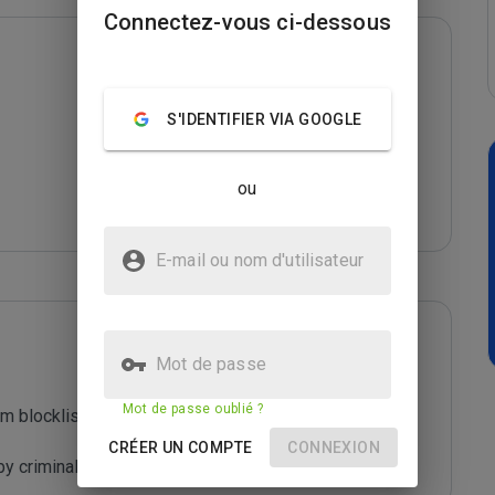
Connectez-vous ci-dessous
S'IDENTIFIER VIA GOOGLE
ou
E-mail ou nom d'utilisateur
Mot de passe
Mot de passe oublié ?
m blocklist maintained by Joe Wein.

CRÉER UN COMPTE
CONNEXION
y criminals who are out to defraud you.