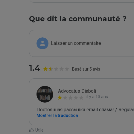
Que dit la communauté ?
Laisser un commentaire
1.4
Basé sur 5 avis
Advocatus Diaboli
il y a 13 ans
Постоянная рассылка email спама! / Regular
Montrer la traduction
Utile