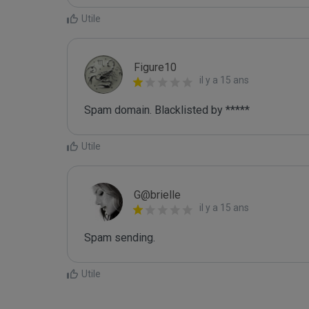
Utile
Figure10
il y a 15 ans
Spam domain. Blacklisted by *****
Utile
G@brielle
il y a 15 ans
Spam sending.
Utile