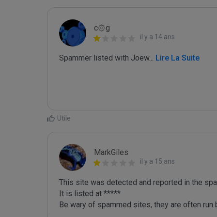
c۞g
il y a 14 ans
Spammer listed with Joew
...
 Lire La Suite
Utile
MarkGiles
il y a 15 ans
This site was detected and reported in the spa
It is listed at *****

Be wary of spammed sites, they are often run b