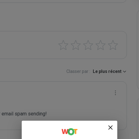
Classer par :
Le plus récent
 email spam sending!