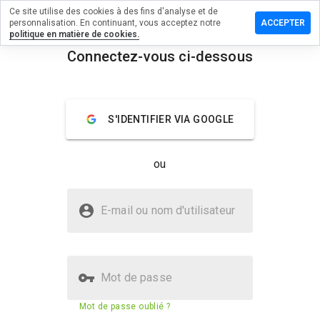
Ce site utilise des cookies à des fins d'analyse et de
ser un
personnalisation. En continuant, vous acceptez notre
ACCEPTER
mentaire
politique en matière de cookies.
Connectez-vous ci-dessous
16news.net
menu
Aperçu
Commentaires
À propos
S'IDENTIFIER VIA GOOGLE
Quelle
note entre
ou
1 et 5
donneriez-
vous à ce
Le site abc16news.net est-il sûr ?
site ?
E-mail ou nom d'utilisateur
Non fiable par WOT
Mot de passe
Score de sécurité du site web
29%
Mot de passe oublié ?