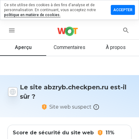
Ce site utilise des cookies à des fins d'analyse et de
r un
personnalisation. En continuant, vous acceptez notre
ACCEPTER
ntaire sur
politique en matière de cookies.
.checkpen.ru
menu
Aperçu
Commentaires
À propos
Quelle
note entre
1 et 5
donneriez-
vous à ce
site ?
Le site abzryb.checkpen.ru est-il
sûr ?
Site web suspect
Score de sécurité du site web
11%