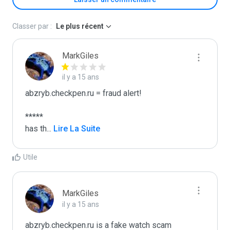
Classer par :
Le plus récent
MarkGiles
il y a 15 ans
abzryb.checkpen.ru = fraud alert!

*****

has th
...
 Lire La Suite
Utile
MarkGiles
il y a 15 ans
abzryb.checkpen.ru is a fake watch scam 