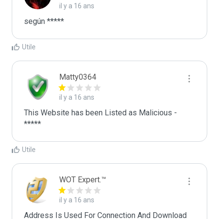
il y a 16 ans
según *****
Utile
Matty0364
il y a 16 ans
This Website has been Listed as Malicious - 
*****
Utile
WOT Expert.™
il y a 16 ans
Address Is Used For Connection And Download 