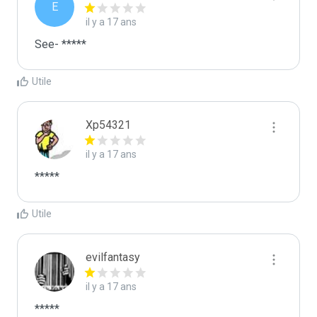
E
il y a 17 ans
See- *****
Utile
Xp54321
il y a 17 ans
*****
Utile
evilfantasy
il y a 17 ans
*****