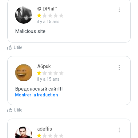
© DPhil™
il y a 15 ans
Malicious site
Utile
A6puk
il y a 15 ans
Вредоносный сайт!!!
Montrer la traduction
Utile
adeffis