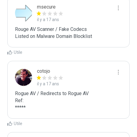
msecure
il y a 17 ans
Rouge AV Scanner / Fake Codecs

Listed on Malware Domain Blocklist
Utile
cotojo
il y a 17 ans
Rogue AV / Redirects to Rogue AV

Ref:

*****
Utile