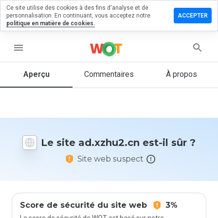
Ce site utilise des cookies à des fins d'analyse et de
sser un
personnalisation. En continuant, vous acceptez notre
ACCEPTER
mmentaire
politique en matière de cookies.
xzhu2.cn
menu
Aperçu
Commentaires
À propos
Quelle
note entre
1 et 5
donneriez-
vous à ce
Le site ad.xzhu2.cn est-il sûr ?
site ?
Site web suspect
Score de sécurité du site web
3%