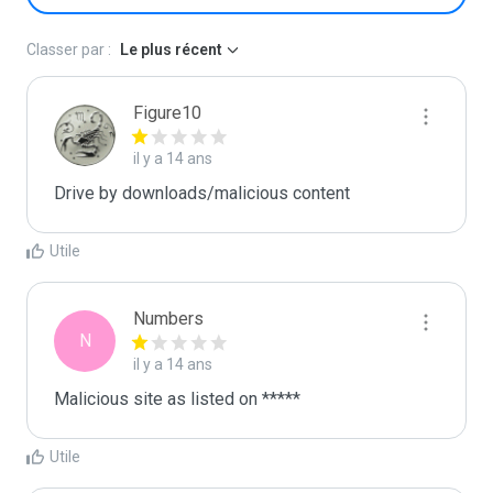
Classer par :
Le plus récent
Figure10
il y a 14 ans
Drive by downloads/malicious content
Utile
Numbers
N
il y a 14 ans
Malicious site as listed on *****
Utile