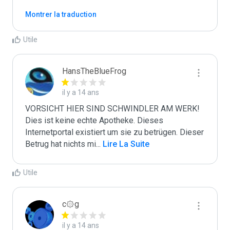
Montrer la traduction
Utile
HansTheBlueFrog
il y a 14 ans
VORSICHT HIER SIND SCHWINDLER AM WERK! 
Dies ist keine echte Apotheke. Dieses 
Internetportal existiert um sie zu betrügen. Dieser 
Betrug hat nichts mi
...
 Lire La Suite
Utile
c۞g
il y a 14 ans