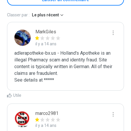
Classer par :
Le plus récent
MarkGiles
il y a 14 ans
adlerapotheke-bx.us - Holland's Apotheke is an 
illegal Pharmacy scam and identity fraud. Site 
content is typically written in German. All of their 
claims are fraudulent. 

See details at *****
Utile
marco2981
il y a 14 ans