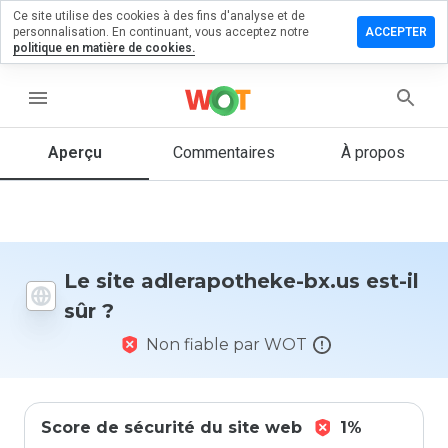
Ce site utilise des cookies à des fins d'analyse et de
ser un
personnalisation. En continuant, vous acceptez notre
ACCEPTER
mentaire
politique en matière de cookies.
rapotheke-
menu
s
Aperçu
Commentaires
À propos
Quelle
note entre
1 et 5
donneriez-
Le site adlerapotheke-bx.us est-il
vous à ce
sûr ?
site ?
Non fiable par WOT
Score de sécurité du site web
1%