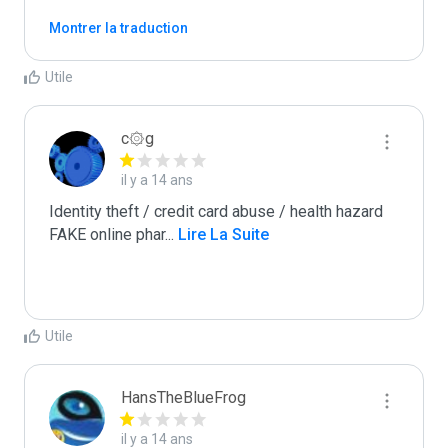
Montrer la traduction
Utile
c۞g
il y a 14 ans
Identity theft / credit card abuse / health hazard

FAKE online phar
...
 Lire La Suite
Utile
HansTheBlueFrog
il y a 14 ans