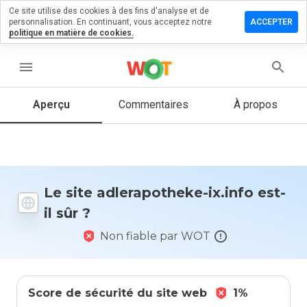
Ce site utilise des cookies à des fins d'analyse et de
ser un
personnalisation. En continuant, vous acceptez notre
ACCEPTER
mentaire
politique en matière de cookies.
rapotheke-
menu
fo
Aperçu
Commentaires
À propos
Quelle
note entre
1 et 5
donneriez-
Le site adlerapotheke-ix.info est-
vous à ce
il sûr ?
site ?
Non fiable par WOT
Score de sécurité du site web
1%