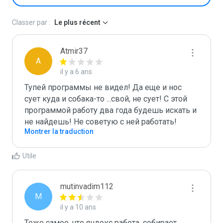
Classer par :
Le plus récent
Atmir37
A
il y a 6 ans
Тупей программы не видел! Да еще и нос 
сует куда и собака-то ...свой, не сует! С этой 
программой работу два года будешь искать и 
не найдешь! Не советую с ней работать! 
Montrer la traduction
Utile
mutinvadim112
M
il y a 10 ans
Тоже самое, что яндекс работа, собирает 