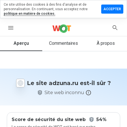
Ce site utilise des cookies à des fins d'analyse et de
sser un
personnalisation. En continuant, vous acceptez notre
ACCEPTER
mmentaire
politique en matière de cookies.
una.ru
menu
Aperçu
Commentaires
À propos
Quelle
note entre
1 et 5
donneriez-
vous à ce
Le site adzuna.ru est-il sûr ?
site ?
Site web inconnu
Score de sécurité du site web
54%