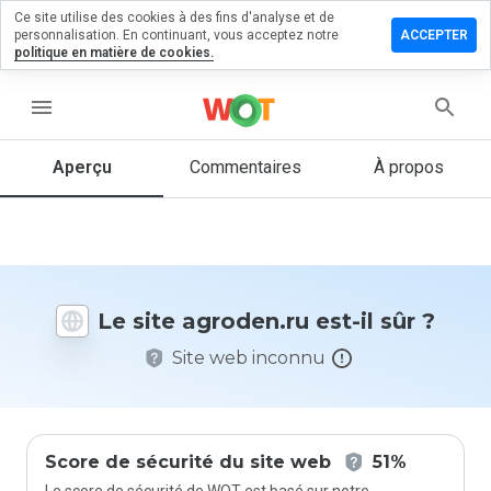
Ce site utilise des cookies à des fins d'analyse et de
sser un
personnalisation. En continuant, vous acceptez notre
ACCEPTER
mmentaire
politique en matière de cookies.
oden.ru
menu
Aperçu
Commentaires
À propos
Quelle
note entre
1 et 5
donneriez-
vous à ce
Le site agroden.ru est-il sûr ?
site ?
Site web inconnu
Score de sécurité du site web
51%