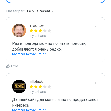
Classer par :
Le plus récent
i.reditov
il y a 5 ans
Раз в полгода можно почитать новости, 
добавляются очень редко.
Montrer la traduction
Utile
jillblack
il y a 6 ans
Данный сайт для меня лично не представляет 
интереса.
Montrer la traduction