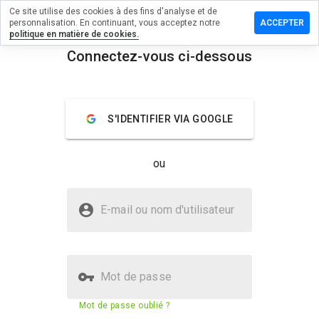
Ce site utilise des cookies à des fins d'analyse et de
sser un
personnalisation. En continuant, vous acceptez notre
ACCEPTER
mmentaire
politique en matière de cookies.
Connectez-vous ci-dessous
vztuo.cn
menu
Aperçu
Commentaires
À propos
S'IDENTIFIER VIA GOOGLE
Quelle
note entre
ou
1 et 5
donneriez-
vous à ce
Le site aidvztuo.cn est-il sûr ?
site ?
E-mail ou nom d'utilisateur
Site web suspect
Mot de passe
Score de sécurité du site web
20%
Mot de passe oublié ?