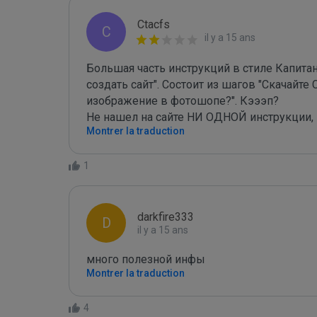
Ctacfs
C
il y a 15 ans
Большая часть инструкций в стиле Капитан
создать сайт". Состоит из шагов "Скачайте
изображение в фотошопе?". Кэээп? 

Не нашел на сайте НИ ОДНОЙ инструкции, 
Montrer la traduction
1
darkfire333
D
il y a 15 ans
много полезной инфы
Montrer la traduction
4