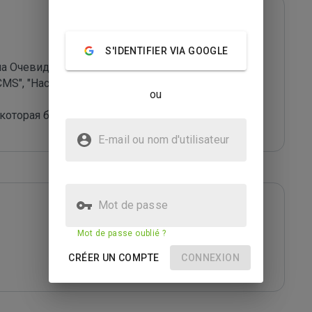
S'IDENTIFIER VIA GOOGLE
а Очевидности. Например, инструкция "Как 
 CMS", "Настройте CMS". Или "Как отретушировать 
ou
которая была бы полезной для меня. 
E-mail ou nom d'utilisateur
Mot de passe
Mot de passe oublié ?
CRÉER UN COMPTE
CONNEXION