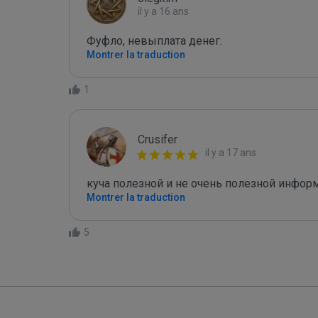
il y a 16 ans
Фуфло, невыплата денег.
Montrer la traduction
1
Crusifer
il y a 17 ans
куча полезной и не очень полезной инфор
Montrer la traduction
5