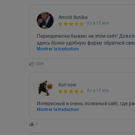
Arnold Butilka
il y a 12 ans
Периодически бываю на этом сайт! Доволь
здесь более удобную форму обратной связи
Montrer la traduction
Utile
Kot-voin
il y a 13 ans
Интересный и очень полезный сайт, где ра
Montrer la traduction
1