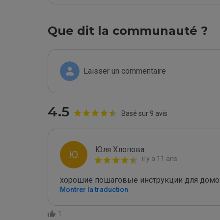
Que dit la communauté ?
Laisser un commentaire
4.5
Basé sur 9 avis
Юля Хлопова
Ю
il y a 11 ans
хорошие пошаговые инструкции для домо
Montrer la traduction
1