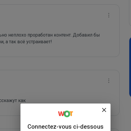
но неплохо проработан контент. Добавил бы 
, а так всё устраивает!
сскажут как
Connectez-vous ci-dessous