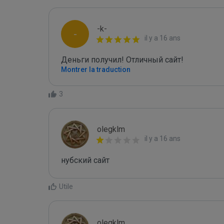
-k-
-
il y a 16 ans
Деньги получил! Отличный сайт!
Montrer la traduction
3
olegklm
il y a 16 ans
нубский сайт
Utile
olegklm