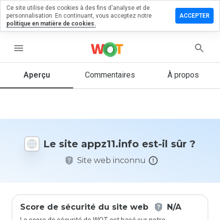
Ce site utilise des cookies à des fins d'analyse et de
sser un
personnalisation. En continuant, vous acceptez notre
ACCEPTER
mmentaire
politique en matière de cookies.
z11.info
menu
Aperçu
Commentaires
À propos
Quelle
note entre
1 et 5
donneriez-
vous à ce
Le site appz11.info est-il sûr ?
site ?
Site web inconnu
Score de sécurité du site web
N/A