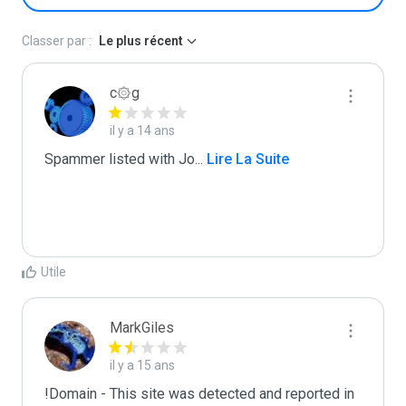
Classer par :
Le plus récent
c۞g
il y a 14 ans
Spammer listed with Jo
...
 Lire La Suite
Utile
MarkGiles
il y a 15 ans
!Domain - This site was detected and reported in 