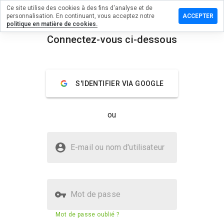
Ce site utilise des cookies à des fins d'analyse et de
sser un
personnalisation. En continuant, vous acceptez notre
ACCEPTER
mentaire
politique en matière de cookies.
Connectez-vous ci-dessous
itywin.net
menu
Aperçu
Commentaires
À propos
S'IDENTIFIER VIA GOOGLE
Quelle
note entre
ou
1 et 5
donneriez-
vous à ce
Le site aspcitywin.net est-il sûr ?
site ?
E-mail ou nom d'utilisateur
Non fiable par WOT
Mot de passe
Score de sécurité du site web
5%
Mot de passe oublié ?