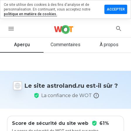
Ce site utilise des cookies à des fins d'analyse et de
sser un
personnalisation. En continuant, vous acceptez notre
ACCEPTER
mmentaire
politique en matière de cookies.
roland.ru
menu
Aperçu
Commentaires
À propos
Quelle
note entre
1 et 5
donneriez-
vous à ce
Le site astroland.ru est-il sûr ?
site ?
La confiance de WOT
Score de sécurité du site web
61%