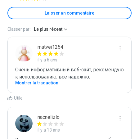
Laisser un commentaire
Classer par :
Le plus récent
matvei1254
il y a 6 ans
Очень информативный веб-сайт, рекомендую 
к использованию, все надежно.
Montrer la traduction
Utile
nacnelizlo
il y a 13 ans