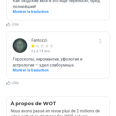
Как людские мозги это еще переносят, бред 
полнейший!
Montrer la traduction
Utile
Fantozzi
il y a 14 ans
Гороскопы, хиромантия, уфология и 
астрология — удел слабоумных.
Montrer la traduction
Utile
À propos de WOT
Nous avons passé en revue plus de 2 millions de