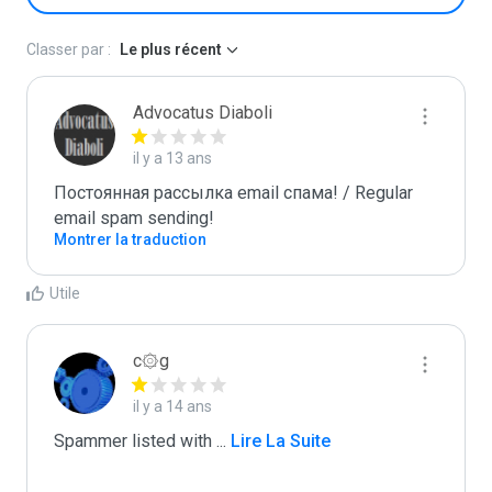
Classer par :
Le plus récent
Advocatus Diaboli
il y a 13 ans
Постоянная рассылка email спама! / Regular 
email spam sending!
Montrer la traduction
Utile
c۞g
il y a 14 ans
Spammer listed with 
...
 Lire La Suite