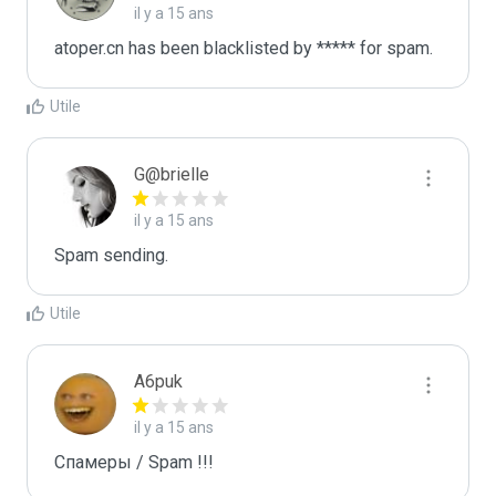
il y a 15 ans
atoper.cn has been blacklisted by ***** for spam.
Utile
G@brielle
il y a 15 ans
Spam sending.
Utile
A6puk
il y a 15 ans
Спамеры / Spam !!!