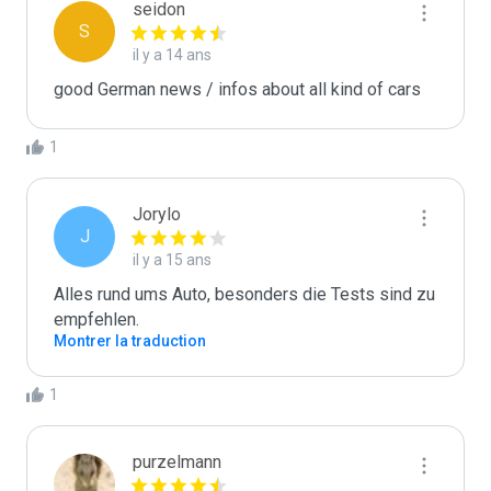
seidon
S
il y a 14 ans
good German news / infos about all kind of cars
1
Jorylo
J
il y a 15 ans
Alles rund ums Auto, besonders die Tests sind zu 
empfehlen.
Montrer la traduction
1
purzelmann