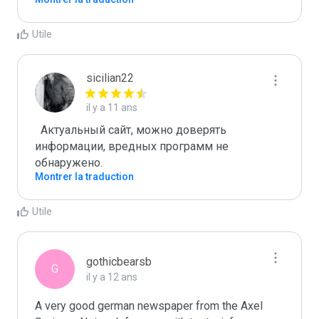
Utile
sicilian22
il y a 11 ans
  Актуальный сайт, можно доверять 
информации, вредных программ не 
Montrer la traduction
Utile
gothicbearsb
G
il y a 12 ans
A very good german newspaper from the Axel 