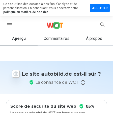
Ce site utilise des cookies à des fins d'analyse et de
sser un
personnalisation. En continuant, vous acceptez notre
ACCEPTER
mmentaire
politique en matière de cookies.
obild.de
menu
Aperçu
Commentaires
À propos
Quelle
note entre
1 et 5
donneriez-
vous à ce
Le site autobild.de est-il sûr ?
site ?
La confiance de WOT
Score de sécurité du site web
85%