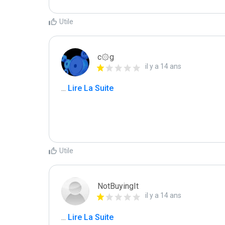
Utile
c۞g
il y a 14 ans
...
 Lire La Suite
Utile
NotBuyingIt
il y a 14 ans
...
 Lire La Suite