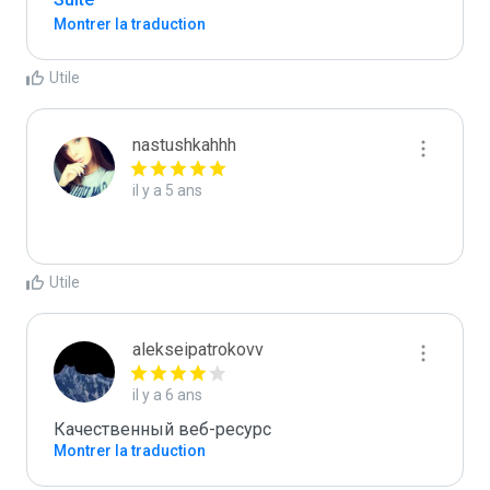
Montrer la traduction
Utile
nastushkahhh
il y a 5 ans
Utile
alekseipatrokovv
il y a 6 ans
Качественный веб-ресурс
Montrer la traduction