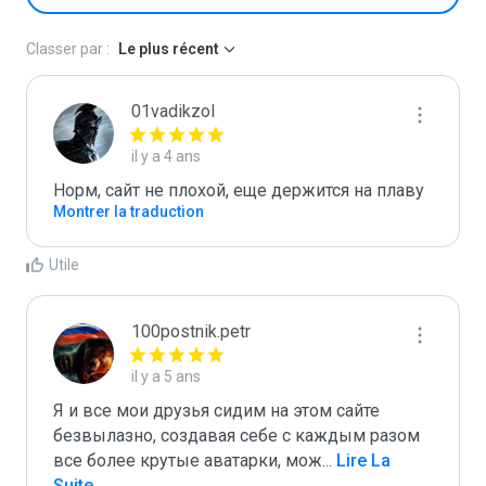
Classer par :
Le plus récent
01vadikzol
il y a 4 ans
Норм, сайт не плохой, еще держится на плаву
Montrer la traduction
Utile
100postnik.petr
il y a 5 ans
Я и все мои друзья сидим на этом сайте 
безвылазно, создавая себе с каждым разом 
все более крутые аватарки, мож
...
 Lire La 
Suite