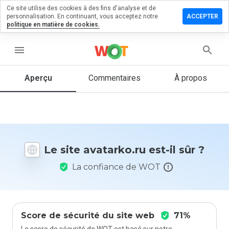
Ce site utilise des cookies à des fins d'analyse et de
sser un
personnalisation. En continuant, vous acceptez notre
ACCEPTER
mmentaire
politique en matière de cookies.
tarko.ru
menu
Aperçu
Commentaires
À propos
Quelle
note entre
1 et 5
donneriez-
vous à ce
Le site avatarko.ru est-il sûr ?
site ?
La confiance de WOT
Score de sécurité du site web
71%