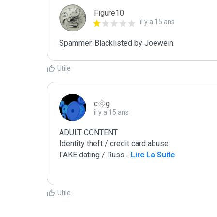
Figure10
il y a 15 ans
Spammer. Blacklisted by Joewein.
Utile
c۞g
il y a 15 ans
ADULT CONTENT

Identity theft / credit card abuse

FAKE dating / Russ
...
 Lire La Suite
Utile