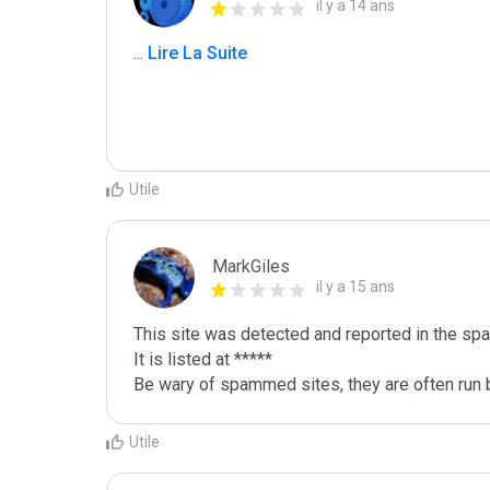
il y a 14 ans
...
 Lire La Suite
Utile
MarkGiles
il y a 15 ans
This site was detected and reported in the spa
It is listed at *****

Be wary of spammed sites, they are often run b
Utile