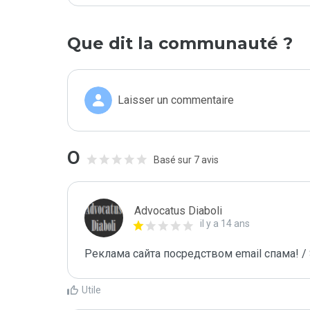
Que dit la communauté ?
Laisser un commentaire
0
Basé sur 7 avis
Advocatus Diaboli
il y a 14 ans
Реклама сайта посредством email спама! / 
Utile