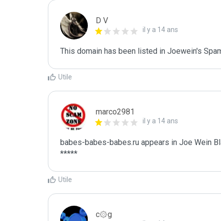
D V
il y a 14 ans
This domain has been listed in Joewein's Spam
Utile
marco2981
il y a 14 ans
babes-babes-babes.ru appears in Joe Wein Bla
*****
Utile
c۞g