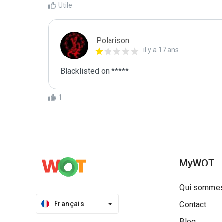
Utile
Polarison
il y a 17 ans
Blacklisted on *****
1
MyWOT
Qui sommes
Français
Contact
Blog