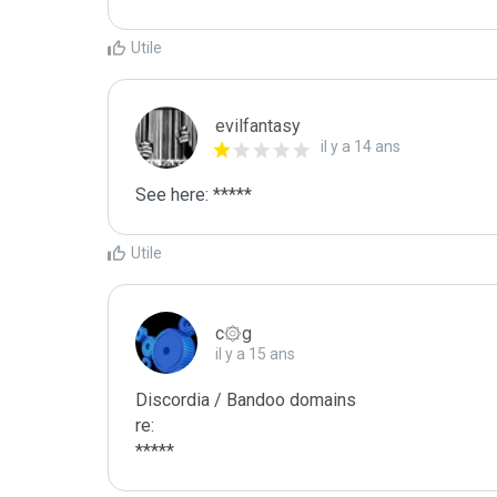
Utile
evilfantasy
il y a 14 ans
See here: *****
Utile
c۞g
il y a 15 ans
Discordia / Bandoo domains

re:

*****