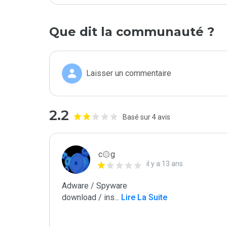
Que dit la communauté ?
Laisser un commentaire
2.2
Basé sur 4 avis
c۞g
il y a 13 ans
Adware / Spyware

download / ins
...
 Lire La Suite