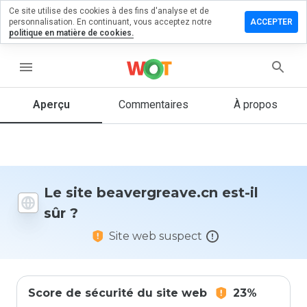
Ce site utilise des cookies à des fins d'analyse et de
er un
personnalisation. En continuant, vous acceptez notre
ACCEPTER
entaire
politique en matière de cookies.
ergreave.cn
menu
Aperçu
Commentaires
À propos
Quelle
note entre
1 et 5
donneriez-
vous à ce
Le site beavergreave.cn est-il
site ?
sûr ?
Site web suspect
Score de sécurité du site web
23%