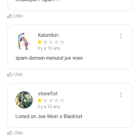
Utile
Katumbiri
il y a 16 ans
spam domain menurut joe wien
Utile
stonefist
il y a 16 ans
Listed on Joe Wein´s Blacklist
Utile