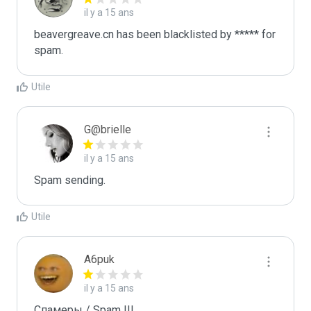
il y a 15 ans
beavergreave.cn has been blacklisted by ***** for 
spam.
Utile
G@brielle
il y a 15 ans
Spam sending.
Utile
A6puk
il y a 15 ans
Спамеры / Spam !!!