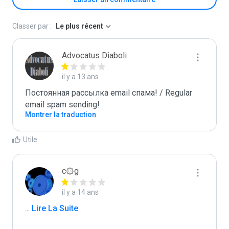
Classer par :
Le plus récent
Advocatus Diaboli
il y a 13 ans
Постоянная рассылка email спама! / Regular 
email spam sending!
Montrer la traduction
Utile
c۞g
il y a 14 ans
...
 Lire La Suite