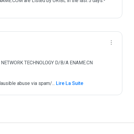
COM are Listed by URIBL in the last 5 days.- 
AME NETWORK TECHNOLOGY D/B/A ENAME.CN 
plausible abuse via spam/
...
 Lire La Suite