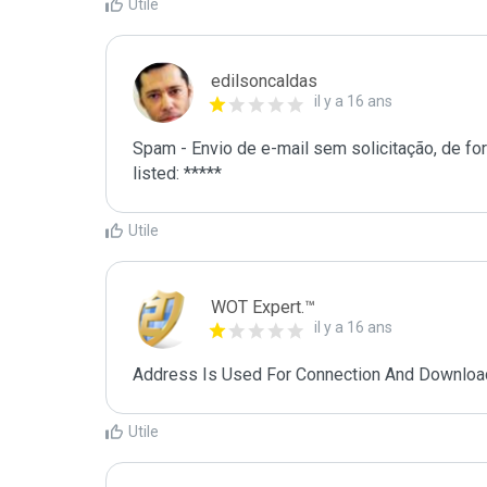
Utile
edilsoncaldas
il y a 16 ans
Spam - Envio de e-mail sem solicitação, de for
listed: *****
Utile
WOT Expert.™
il y a 16 ans
Address Is Used For Connection And Downloa
Utile