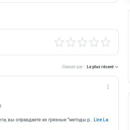
Classer par :
Le plus récent
 

уги, вы оправдаете их грязные "методы р
...
 Lire La 