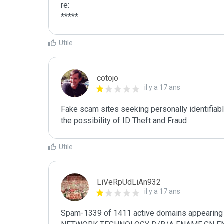
re:

*****
Utile
cotojo
il y a 17 ans
Fake scam sites seeking personally identifiab
the possibility of ID Theft and Fraud
Utile
LiVeRpUdLiAn932
il y a 17 ans
Spam-1339 of 1411 active domains appearing 