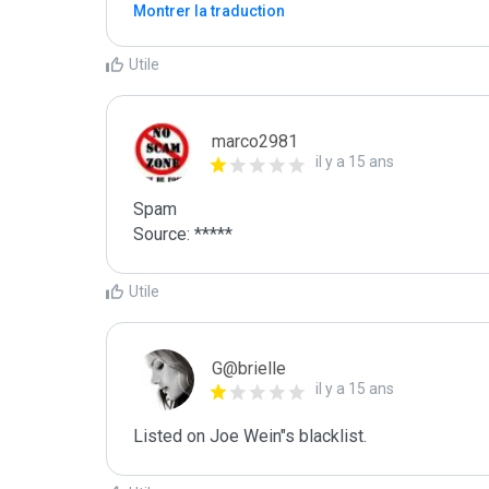
Montrer la traduction
Utile
marco2981
il y a 15 ans
Spam

Source: *****
Utile
G@brielle
il y a 15 ans
Listed on Joe Wein"s blacklist.