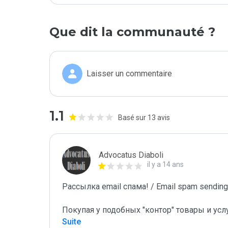
Que dit la communauté ?
Laisser un commentaire
1.1
Basé sur 13 avis
Advocatus Diaboli
il y a 14 ans
Рассылка email спама! / Email spam sending!
Покупая у подобных "контор" товары и усл
Suite