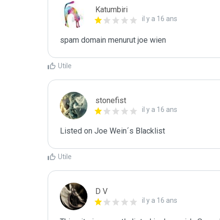
Katumbiri
il y a 16 ans
spam domain menurut joe wien
Utile
stonefist
il y a 16 ans
Listed on Joe Wein´s Blacklist
Utile
D V
il y a 16 ans