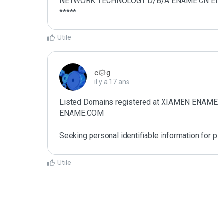
NETWORK TECHNOLOGY D/B/A ENAME.CN ENAME.
*****
Utile
c۞g
il y a 17 ans
Listed Domains registered at XIAMEN EN
ENAME.COM

Seeking personal identifiable information for 
Utile