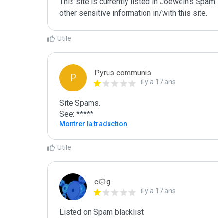
This site is currently listed in Joewein's Spam
other sensitive information in/with this site.
Utile
Pyrus communis
P
il y a 17 ans
Site Spams.

See: *****
Montrer la traduction
Utile
c۞g
il y a 17 ans
Listed on Spam blacklist
