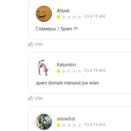
A6puk
il y a 15 ans
Спамеры / Spam !!!
Utile
Katumbiri
il y a 16 ans
spam domain menurut joe wien
Utile
stonefist
il y a 16 ans