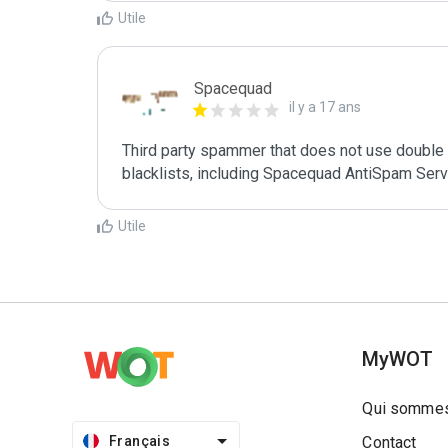
Utile
Spacequad
il y a 17 ans
Third party spammer that does not use double o
Utile
MyWOT
Qui sommes
Français
Contact