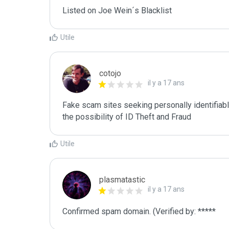
Listed on Joe Wein´s Blacklist
Utile
cotojo
il y a 17 ans
Fake scam sites seeking personally identifiab
the possibility of ID Theft and Fraud
Utile
plasmatastic
il y a 17 ans
Confirmed spam domain. (Verified by: *****