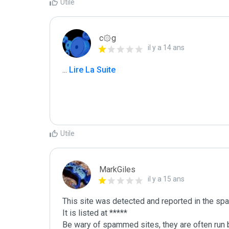
Utile
c۞g
il y a 14 ans
...
 Lire La Suite
Utile
MarkGiles
il y a 15 ans
This site was detected and reported in the spa
It is listed at *****

Be wary of spammed sites, they are often run b