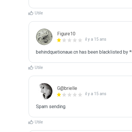
Utile
Figure10
il y a 15 ans
behindquetionaue.cn has been blacklisted by *
Utile
G@brielle
il y a 15 ans
Spam sending.
Utile