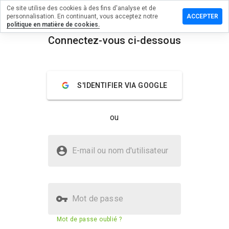
Ce site utilise des cookies à des fins d'analyse et de
sser un
personnalisation. En continuant, vous acceptez notre
ACCEPTER
mentaire
politique en matière de cookies.
Connectez-vous ci-dessous
2daycc.net
menu
Aperçu
Commentaires
À propos
S'IDENTIFIER VIA GOOGLE
Quelle
note entre
ou
1 et 5
donneriez-
vous à ce
Le site bet2daycc.net est-il sûr ?
site ?
E-mail ou nom d'utilisateur
Non fiable par WOT
Mot de passe
Score de sécurité du site web
5%
Mot de passe oublié ?