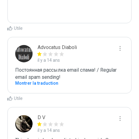
Utile
Advocatus Diaboli
il y a 14 ans
Постоянная рассылка email спама! / Regular 
email spam sending!
Montrer la traduction
Utile
D V
il y a 14 ans