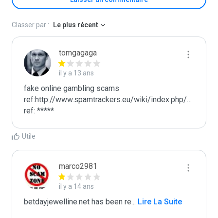
Classer par :
Le plus récent
tomgagaga
il y a 13 ans
fake online gambling scams

ref:http://www.spamtrackers.eu/wiki/index.php/Gamblin
ref: *****
Utile
marco2981
il y a 14 ans
betdayjewelline.net has been re
...
 Lire La Suite