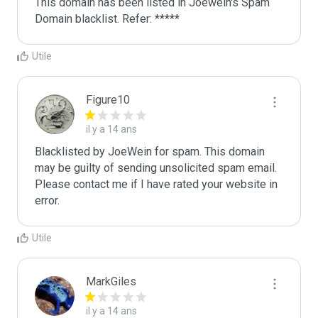
This domain has been listed in Joewein's Spam 
Domain blacklist. Refer: *****
Utile
Figure10
il y a 14 ans
Blacklisted by JoeWein for spam. This domain 
may be guilty of sending unsolicited spam email. 
Please contact me if I have rated your website in 
error. 
Utile
MarkGiles
il y a 14 ans