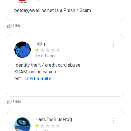
Utile
c۞g
il y a 14 ans
Identity theft / credit card abuse

SCAM: online casino

ent
...
 Lire La Suite
Utile
HansTheBlueFrog