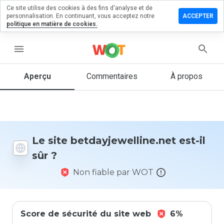
Ce site utilise des cookies à des fins d'analyse et de
r un
personnalisation. En continuant, vous acceptez notre
ACCEPTER
ntaire sur
politique en matière de cookies.
jewelline.net
menu
Aperçu
Commentaires
À propos
Quelle
note entre
1 et 5
donneriez-
vous à ce
site ?
Le site betdayjewelline.net est-il
sûr ?
Non fiable par WOT
Score de sécurité du site web
6%