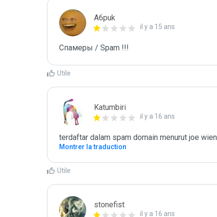
A6puk
il y a 15 ans
Спамеры / Spam !!!
Utile
Katumbiri
il y a 16 ans
terdaftar dalam spam domain menurut joe wien
Montrer la traduction
Utile
stonefist
il y a 16 ans