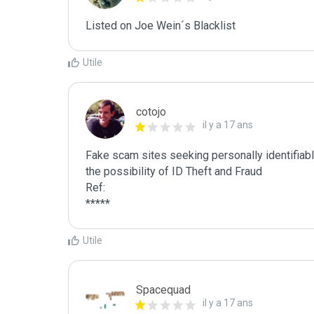
Listed on Joe Wein´s Blacklist
Utile
cotojo
il y a 17 ans
Fake scam sites seeking personally identifiab
the possibility of ID Theft and Fraud

Ref:

*****
Utile
Spacequad
il y a 17 ans