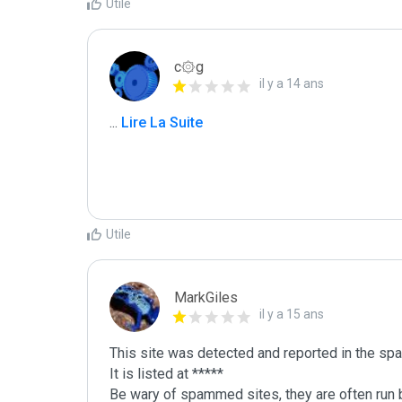
Utile
c۞g
il y a 14 ans
...
 Lire La Suite
Utile
MarkGiles
il y a 15 ans
This site was detected and reported in the spa
It is listed at *****

Be wary of spammed sites, they are often run b