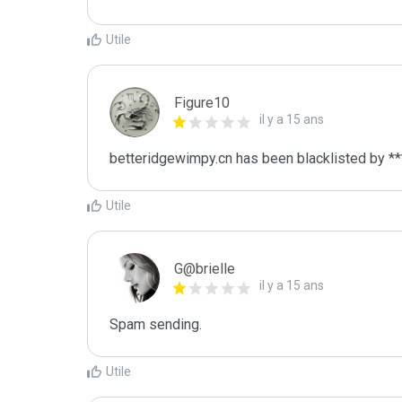
Utile
Figure10
il y a 15 ans
betteridgewimpy.cn has been blacklisted by **
Utile
G@brielle
il y a 15 ans
Spam sending.
Utile