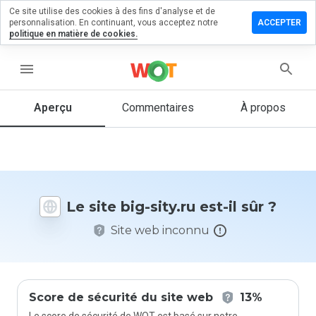
Ce site utilise des cookies à des fins d'analyse et de
sser un
personnalisation. En continuant, vous acceptez notre
ACCEPTER
mmentaire
politique en matière de cookies.
 big-
.ru
menu
Aperçu
Commentaires
À propos
Quelle
note entre
1 et 5
donneriez-
vous à ce
Le site big-sity.ru est-il sûr ?
site ?
Site web inconnu
Score de sécurité du site web
13%