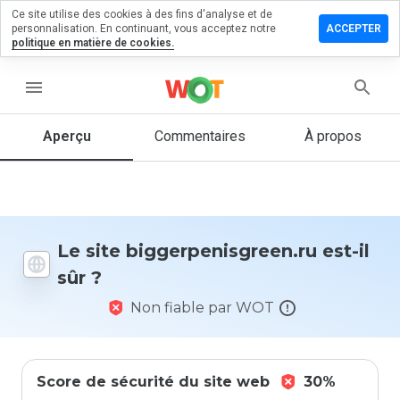
Ce site utilise des cookies à des fins d'analyse et de
r un
personnalisation. En continuant, vous acceptez notre
ACCEPTER
taire sur
politique en matière de cookies.
penisgreen.ru
menu
Aperçu
Commentaires
À propos
Quelle
note entre
1 et 5
donneriez-
vous à ce
site ?
Le site biggerpenisgreen.ru est-il
sûr ?
Non fiable par WOT
Score de sécurité du site web
30%