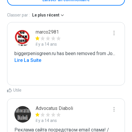
Classer par :
Le plus récent
marco2981
il y a 14 ans
biggerpenisgreen.ru has been removed from Jo
...
Lire La Suite
Utile
Advocatus Diaboli
il y a 14 ans
Реклама сайта посредством email спама! / 