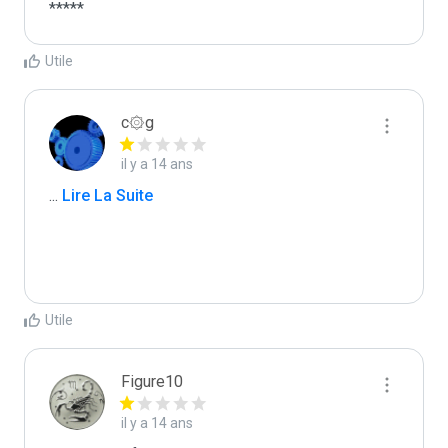
*****
Utile
c۞g
il y a 14 ans
...
 Lire La Suite
Utile
Figure10
il y a 14 ans