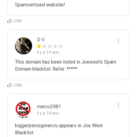
Spamvertised website!
Utile
D V
il y a 14 ans
This domain has been listed in Joewein's Spam 
Domain blacklist. Refer: *****
Utile
marco2981
il y a 14 ans
biggerpenisgreen.ru appears in Joe Wein 
Blacklist
